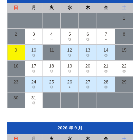
日
月
火
水
木
金
土
1
2
3
4
5
6
7
8
○
○
◎
◎
○
9
10
11
12
13
14
15
◎
◎
◎
◎
16
17
18
19
20
21
22
◎
◎
◎
◎
◎
◎
23
24
25
26
27
28
29
◎
◎
○
◎
◎
30
31
◎
2026 年 9 月
日
月
火
水
木
金
土