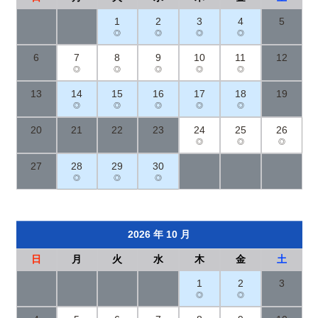
1
2
3
4
5
◎
◎
◎
◎
6
7
8
9
10
11
12
◎
◎
◎
◎
◎
13
14
15
16
17
18
19
◎
◎
◎
◎
◎
20
21
22
23
24
25
26
◎
◎
◎
27
28
29
30
◎
◎
◎
2026 年 10 月
日
月
火
水
木
金
土
1
2
3
◎
◎