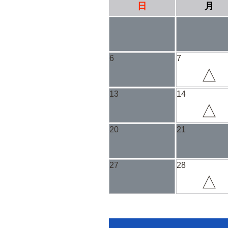
日
月
6
7
△
13
14
△
20
21
27
28
△