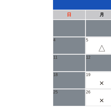
日
月
4
5
△
11
12
18
19
×
25
26
×