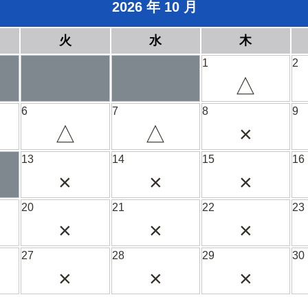
2026 年 10 月
火
水
木
1
2
△
6
7
8
9
△
△
×
13
14
15
16
×
×
×
20
21
22
23
×
×
×
27
28
29
30
×
×
×