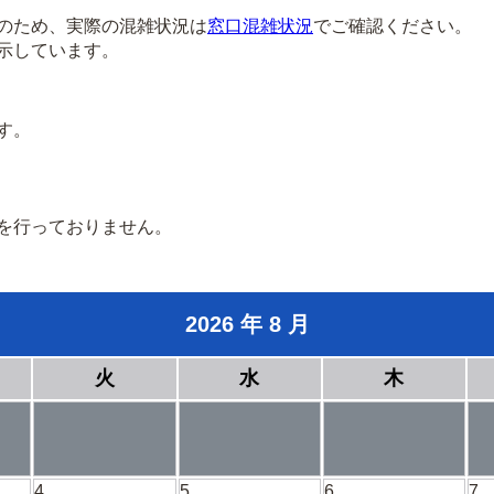
のため、実際の混雑状況は
窓口混雑状況
でご確認ください。
示しています。
す。
を行っておりません。
2026 年 8 月
火
水
木
4
5
6
7