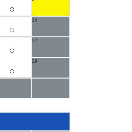
○
15
○
22
○
29
○