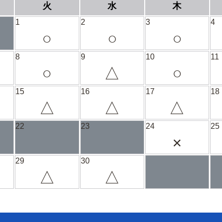
火
水
木
1
2
3
4
○
○
○
8
9
10
11
○
△
○
15
16
17
18
△
△
△
22
23
24
25
×
29
30
△
△