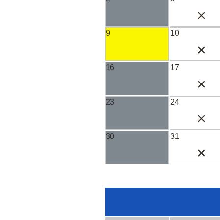
×
9
10
×
16
17
×
23
24
×
30
31
×