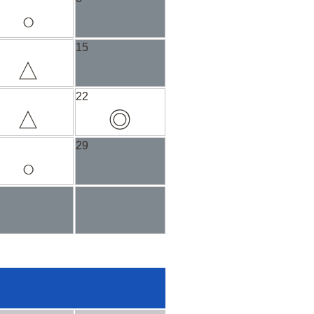
○
15
△
22
△
◎
29
○