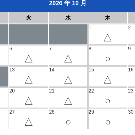
2026 年 10 月
火
水
木
1
2
△
6
7
8
9
△
△
○
13
14
15
16
△
△
△
20
21
22
23
△
△
○
27
28
29
30
△
○
○