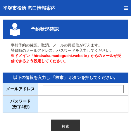
トップページへ
平塚市役所 窓口情報案内
ご利用方法
予約状況確認
事前予約
事前予約の確認、取消、メールの再送信が行えます。
予約状況確認
登録時のメールアドレス、パスワードを入力してください。
※ドメイン「hiratsuka.madoguchi.website」からのメールが受
窓口混雑状況
信できるよう設定してください。
待ち状況確認
以下の情報を入力し 「検索」 ボタンを押してください。
交付状況確認
メールアドレス
混雑予想カレンダー
パスワード
（数字4桁）