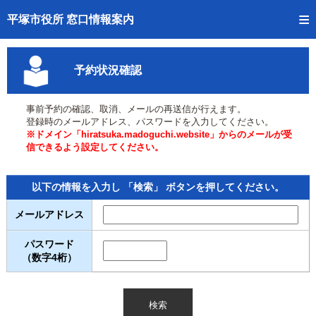
トップページへ
平塚市役所 窓口情報案内
ご利用方法
予約状況確認
事前予約
事前予約の確認、取消、メールの再送信が行えます。
予約状況確認
登録時のメールアドレス、パスワードを入力してください。
※ドメイン「hiratsuka.madoguchi.website」からのメールが受
窓口混雑状況
信できるよう設定してください。
待ち状況確認
以下の情報を入力し 「検索」 ボタンを押してください。
交付状況確認
メールアドレス
混雑予想カレンダー
パスワード
（数字4桁）