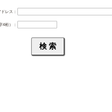
アドレス：
字4桁）：