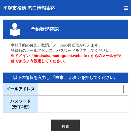
トップページへ
平塚市役所 窓口情報案内
ご利用方法
予約状況確認
事前予約
事前予約の確認、取消、メールの再送信が行えます。
予約状況確認
登録時のメールアドレス、パスワードを入力してください。
※ドメイン「hiratsuka.madoguchi.website」からのメールが受
窓口混雑状況
信できるよう設定してください。
待ち状況確認
以下の情報を入力し 「検索」 ボタンを押してください。
交付状況確認
メールアドレス
混雑予想カレンダー
パスワード
（数字4桁）