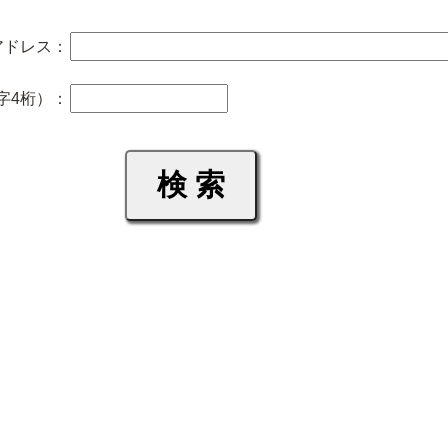
アドレス：
字4桁）：