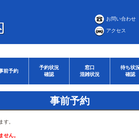
お問い合わせ
アクセス
予約状況
窓口
待ち状
事前予約
確認
混雑状況
確認
事前予約
ます。
ません。