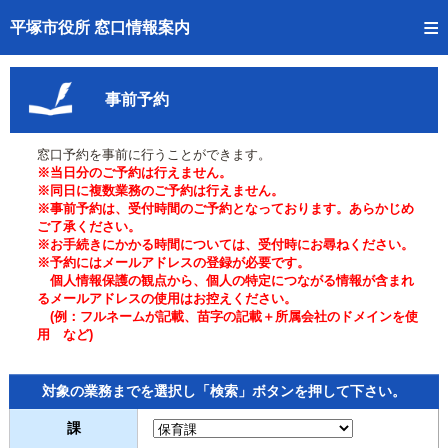
トップページへ
平塚市役所 窓口情報案内
ご利用方法
事前予約
事前予約
窓口予約を事前に行うことができます。
予約状況確認
※当日分のご予約は行えません。
※同日に複数業務のご予約は行えません。
窓口混雑状況
※事前予約は、受付時間のご予約となっております。あらかじめ
ご了承ください。
※お手続きにかかる時間については、受付時にお尋ねください。
待ち状況確認
※予約にはメールアドレスの登録が必要です。
個人情報保護の観点から、個人の特定につながる情報が含まれ
交付状況確認
るメールアドレスの使用はお控えください。
(例：フルネームが記載、苗字の記載＋所属会社のドメインを使
用 など)
混雑予想カレンダー
対象の業務までを選択し「検索」ボタンを押して下さい。
課