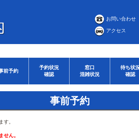
お問い合わせ
アクセス
予約状況
窓口
待ち状
事前予約
確認
混雑状況
確認
事前予約
ます。
ません。