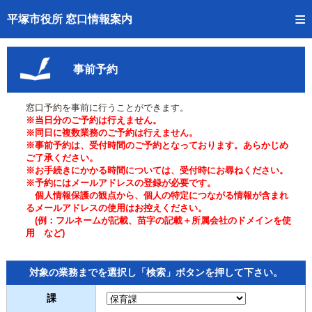
トップページへ
平塚市役所 窓口情報案内
ご利用方法
事前予約
事前予約
窓口予約を事前に行うことができます。
予約状況確認
※当日分のご予約は行えません。
※同日に複数業務のご予約は行えません。
窓口混雑状況
※事前予約は、受付時間のご予約となっております。あらかじめ
ご了承ください。
※お手続きにかかる時間については、受付時にお尋ねください。
待ち状況確認
※予約にはメールアドレスの登録が必要です。
個人情報保護の観点から、個人の特定につながる情報が含まれ
交付状況確認
るメールアドレスの使用はお控えください。
(例：フルネームが記載、苗字の記載＋所属会社のドメインを使
用 など)
混雑予想カレンダー
対象の業務までを選択し「検索」ボタンを押して下さい。
課