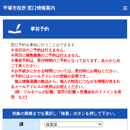
トップページへ
平塚市役所 窓口情報案内
ご利用方法
事前予約
事前予約
窓口予約を事前に行うことができます。
予約状況確認
※当日分のご予約は行えません。
※同日に複数業務のご予約は行えません。
窓口混雑状況
※事前予約は、受付時間のご予約となっております。あらかじめ
ご了承ください。
※お手続きにかかる時間については、受付時にお尋ねください。
待ち状況確認
※予約にはメールアドレスの登録が必要です。
個人情報保護の観点から、個人の特定につながる情報が含まれ
交付状況確認
るメールアドレスの使用はお控えください。
(例：フルネームが記載、苗字の記載＋所属会社のドメインを使
用 など)
混雑予想カレンダー
対象の業務までを選択し「検索」ボタンを押して下さい。
課