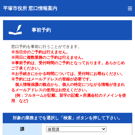
トップページへ
平塚市役所 窓口情報案内
ご利用方法
事前予約
事前予約
窓口予約を事前に行うことができます。
予約状況確認
※当日分のご予約は行えません。
※同日に複数業務のご予約は行えません。
窓口混雑状況
※事前予約は、受付時間のご予約となっております。あらかじめ
ご了承ください。
※お手続きにかかる時間については、受付時にお尋ねください。
待ち状況確認
※予約にはメールアドレスの登録が必要です。
個人情報保護の観点から、個人の特定につながる情報が含まれ
交付状況確認
るメールアドレスの使用はお控えください。
(例：フルネームが記載、苗字の記載＋所属会社のドメインを使
用 など)
混雑予想カレンダー
対象の業務までを選択し「検索」ボタンを押して下さい。
課