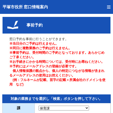
トップページへ
平塚市役所 窓口情報案内
ご利用方法
事前予約
事前予約
窓口予約を事前に行うことができます。
予約状況確認
※当日分のご予約は行えません。
※同日に複数業務のご予約は行えません。
窓口混雑状況
※事前予約は、受付時間のご予約となっております。あらかじめ
ご了承ください。
※お手続きにかかる時間については、受付時にお尋ねください。
待ち状況確認
※予約にはメールアドレスの登録が必要です。
個人情報保護の観点から、個人の特定につながる情報が含まれ
交付状況確認
るメールアドレスの使用はお控えください。
(例：フルネームが記載、苗字の記載＋所属会社のドメインを使
用 など)
混雑予想カレンダー
対象の業務までを選択し「検索」ボタンを押して下さい。
課