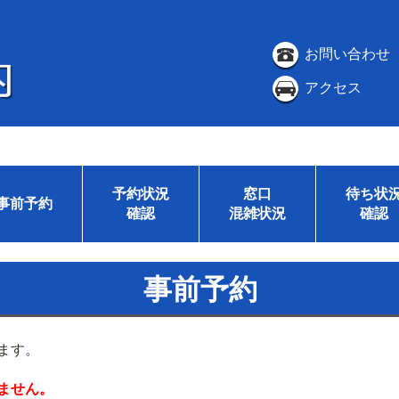
お問い合わせ
アクセス
予約状況
窓口
待ち状
事前予約
確認
混雑状況
確認
事前予約
ます。
ません。