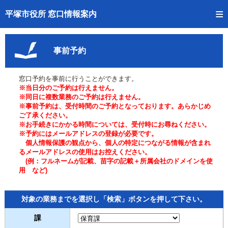
トップページへ
平塚市役所 窓口情報案内
ご利用方法
事前予約
事前予約
窓口予約を事前に行うことができます。
予約状況確認
※当日分のご予約は行えません。
※同日に複数業務のご予約は行えません。
窓口混雑状況
※事前予約は、受付時間のご予約となっております。あらかじめ
ご了承ください。
※お手続きにかかる時間については、受付時にお尋ねください。
待ち状況確認
※予約にはメールアドレスの登録が必要です。
個人情報保護の観点から、個人の特定につながる情報が含まれ
交付状況確認
るメールアドレスの使用はお控えください。
(例：フルネームが記載、苗字の記載＋所属会社のドメインを使
用 など)
混雑予想カレンダー
対象の業務までを選択し「検索」ボタンを押して下さい。
課