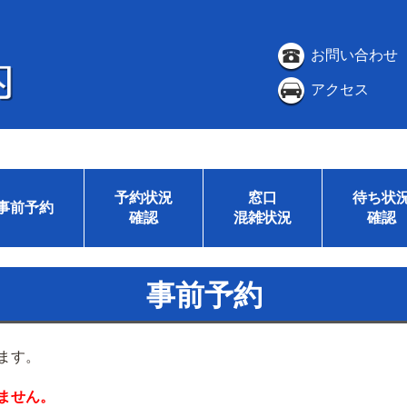
お問い合わせ
アクセス
予約状況
窓口
待ち状
事前予約
確認
混雑状況
確認
事前予約
ます。
ません。