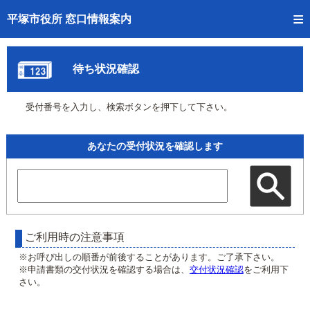
トップページへ
平塚市役所 窓口情報案内
ご利用方法
待ち状況確認
事前予約
受付番号を入力し、検索ボタンを押下して下さい。
予約状況確認
窓口混雑状況
あなたの受付状況を確認します
待ち状況確認
交付状況確認
混雑予想カレンダー
ご利用時の注意事項
※お呼び出しの順番が前後することがあります。ご了承下さい。
※申請書類の交付状況を確認する場合は、
交付状況確認
をご利用下
さい。