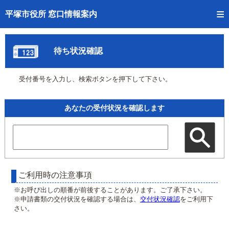
トップページへ
平塚市役所 窓口情報案内
ご利用方法
待ち状況確認
事前予約
受付番号を入力し、検索ボタンを押下して下さい。
予約状況確認
窓口混雑状況
あなたの受付状況を確認します
待ち状況確認
交付状況確認
混雑予想カレンダー
ご利用時の注意事項
※お呼び出しの順番が前後することがあります。ご了承下さい。
※申請書類の交付状況を確認する場合は、
交付状況確認
をご利用下
さい。