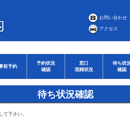
お問い合わせ
アクセス
予約状況
窓口
待ち状
事前予約
確認
混雑状況
確認
待ち状況確認
して下さい。