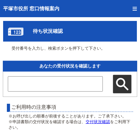
トップページへ
平塚市役所 窓口情報案内
ご利用方法
待ち状況確認
事前予約
受付番号を入力し、検索ボタンを押下して下さい。
予約状況確認
窓口混雑状況
あなたの受付状況を確認します
待ち状況確認
交付状況確認
混雑予想カレンダー
ご利用時の注意事項
※お呼び出しの順番が前後することがあります。ご了承下さい。
※申請書類の交付状況を確認する場合は、
交付状況確認
をご利用下
さい。