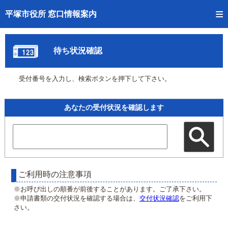
トップページへ
平塚市役所 窓口情報案内
ご利用方法
待ち状況確認
事前予約
受付番号を入力し、検索ボタンを押下して下さい。
予約状況確認
窓口混雑状況
あなたの受付状況を確認します
待ち状況確認
交付状況確認
混雑予想カレンダー
ご利用時の注意事項
※お呼び出しの順番が前後することがあります。ご了承下さい。
※申請書類の交付状況を確認する場合は、
交付状況確認
をご利用下
さい。