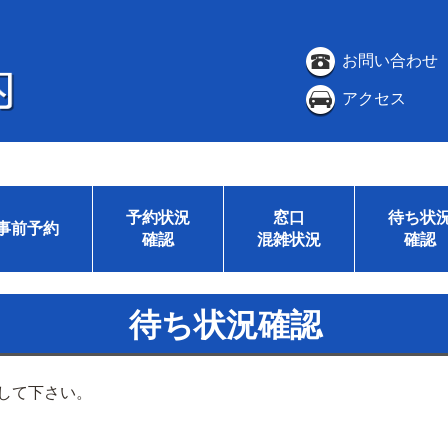
お問い合わせ
アクセス
予約状況
窓口
待ち状
事前予約
確認
混雑状況
確認
待ち状況確認
して下さい。