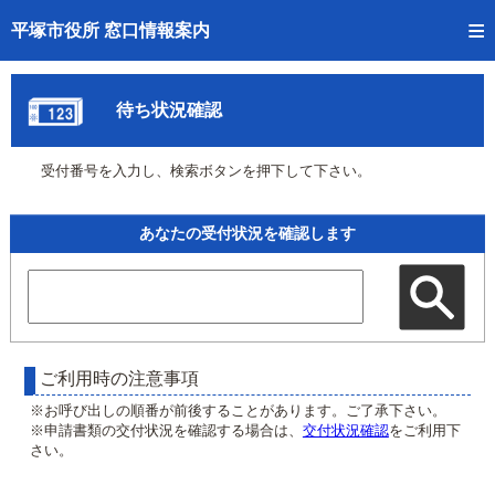
トップページへ
平塚市役所 窓口情報案内
ご利用方法
待ち状況確認
事前予約
受付番号を入力し、検索ボタンを押下して下さい。
予約状況確認
窓口混雑状況
あなたの受付状況を確認します
待ち状況確認
交付状況確認
混雑予想カレンダー
ご利用時の注意事項
※お呼び出しの順番が前後することがあります。ご了承下さい。
※申請書類の交付状況を確認する場合は、
交付状況確認
をご利用下
さい。