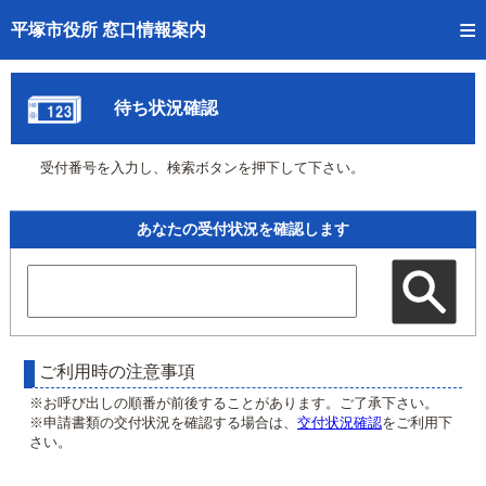
トップページへ
平塚市役所 窓口情報案内
ご利用方法
待ち状況確認
事前予約
受付番号を入力し、検索ボタンを押下して下さい。
予約状況確認
窓口混雑状況
あなたの受付状況を確認します
待ち状況確認
交付状況確認
混雑予想カレンダー
ご利用時の注意事項
※お呼び出しの順番が前後することがあります。ご了承下さい。
※申請書類の交付状況を確認する場合は、
交付状況確認
をご利用下
さい。