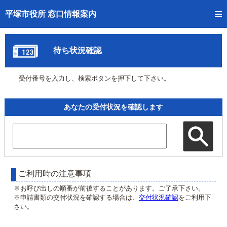
トップページへ
平塚市役所 窓口情報案内
ご利用方法
待ち状況確認
事前予約
受付番号を入力し、検索ボタンを押下して下さい。
予約状況確認
窓口混雑状況
あなたの受付状況を確認します
待ち状況確認
交付状況確認
混雑予想カレンダー
ご利用時の注意事項
※お呼び出しの順番が前後することがあります。ご了承下さい。
※申請書類の交付状況を確認する場合は、
交付状況確認
をご利用下
さい。