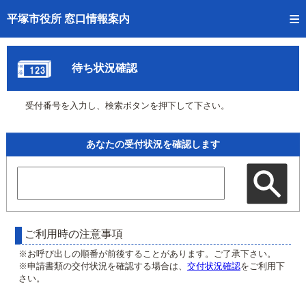
トップページへ
平塚市役所 窓口情報案内
ご利用方法
待ち状況確認
事前予約
受付番号を入力し、検索ボタンを押下して下さい。
予約状況確認
窓口混雑状況
あなたの受付状況を確認します
待ち状況確認
交付状況確認
混雑予想カレンダー
ご利用時の注意事項
※お呼び出しの順番が前後することがあります。ご了承下さい。
※申請書類の交付状況を確認する場合は、
交付状況確認
をご利用下
さい。