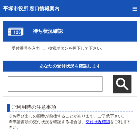
トップページへ
平塚市役所 窓口情報案内
ご利用方法
待ち状況確認
事前予約
受付番号を入力し、検索ボタンを押下して下さい。
予約状況確認
窓口混雑状況
あなたの受付状況を確認します
待ち状況確認
交付状況確認
混雑予想カレンダー
ご利用時の注意事項
※お呼び出しの順番が前後することがあります。ご了承下さい。
※申請書類の交付状況を確認する場合は、
交付状況確認
をご利用下
さい。