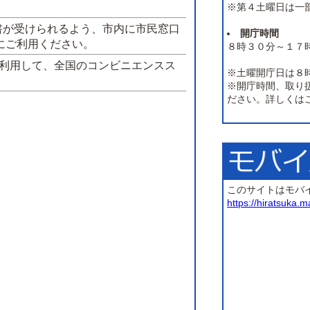
※第４土曜日は一
書が受けられるよう、市内に市民窓口
開庁時間
にご利用ください。
８時３０分～１７
を利用して、全国のコンビニエンスス
※土曜開庁日は８
※開庁時間、取り
ださい。詳しくは
このサイトはモバ
https://hiratsuka.