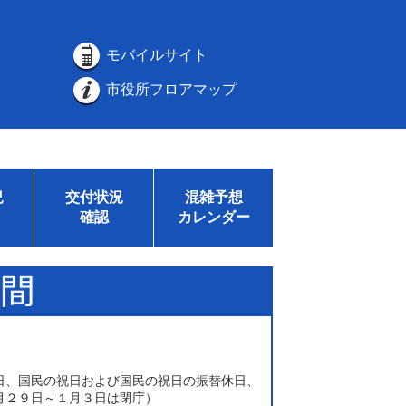
モバイルサイト
市役所フロアマップ
況
交付状況
混雑予想
確認
カレンダー
日、国民の祝日および国民の祝日の振替休日、
月２９日～１月３日は閉庁）