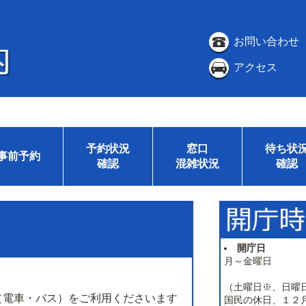
お問い合わせ
アクセス
予約状況
窓口
待ち状
事前予約
確認
混雑状況
確認
開庁日
月～金曜日
（土曜日※、日曜
（電車・バス）をご利用くださいます
国民の休日、１２