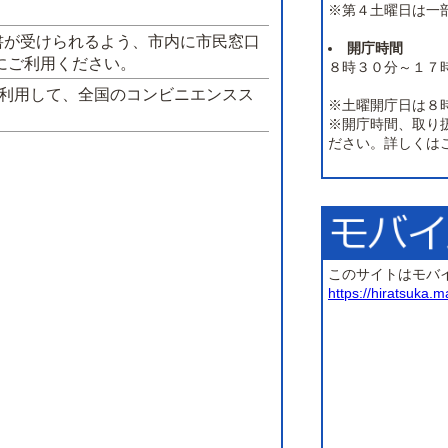
※第４土曜日は一
書が受けられるよう、市内に市民窓口
開庁時間
にご利用ください。
８時３０分～１７
を利用して、全国のコンビニエンスス
※土曜開庁日は８
※開庁時間、取り
ださい。詳しくは
このサイトはモバ
https://hiratsuka.