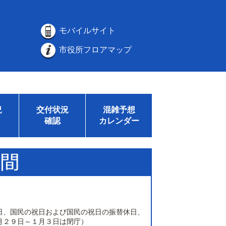
モバイルサイト
市役所フロアマップ
況
交付状況
混雑予想
確認
カレンダー
日、国民の祝日および国民の祝日の振替休日、
月２９日～１月３日は閉庁）