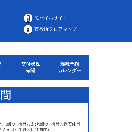
モバイルサイト
市役所フロアマップ
況
交付状況
混雑予想
確認
カレンダー
日、国民の祝日および国民の祝日の振替休日、
月２９日～１月３日は閉庁）