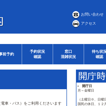
お問い合わせ
アクセス
予約状況
窓口
待ち状
事前予約
確認
混雑状況
確認
開庁日
月～金曜日
（土曜日※、日曜
（電車・バス）をご利用くださいます
国民の休日、１２