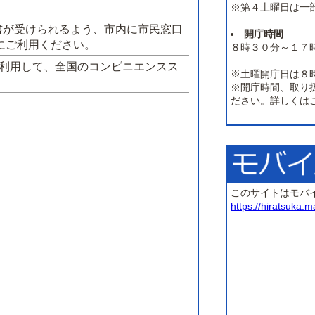
※第４土曜日は一
書が受けられるよう、市内に市民窓口
開庁時間
にご利用ください。
８時３０分～１７
を利用して、全国のコンビニエンスス
※土曜開庁日は８
※開庁時間、取り
ださい。詳しくは
このサイトはモバ
https://hiratsuka.