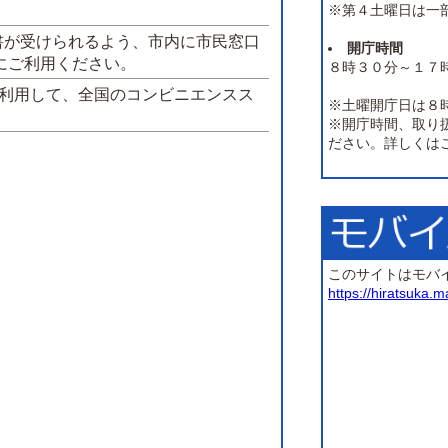
※第４土曜日は一
書が受けられるよう、市内に市民窓口
開庁時間
にご利用ください。
８時３０分～１７
を利用して、全国のコンビニエンスス
※土曜開庁日は８
※開庁時間、取り
ださい。詳しくは
このサイトはモバ
https://hiratsuka.