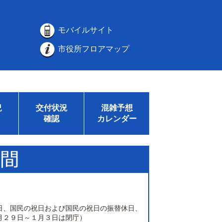
モバイルサイト
市役所フロアマップ
況
交付状況
混雑予想
確認
カレンダー
日、国民の祝日および国民の祝日の振替休日、
月２９日～１月３日は閉庁）