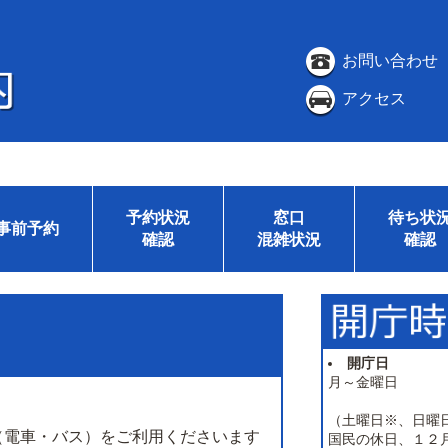
お問い合わせ
アクセス
予約状況
窓口
待ち状
事前予約
確認
混雑状況
確認
開庁日
月～金曜日
（土曜日※、日曜
（電車・バス）をご利用くださいます
国民の休日、１２