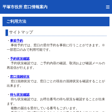
トップページへ
平塚市役所 窓口情報案内
ご利用方法
ご利用方法
事前予約
サイトマップ
予約状況確認
・
事前予約
事前予約では、窓口の受付予約を事前に行うことができます。※
一部窓口のみで利用可能です。
窓口混雑状況
・
予約状況確認
待ち状況確認
予約状況確認では、ご予約内容の確認、取消および確認メールの
再送信が行えます。
交付状況確認
・
窓口混雑状況
窓口混雑状況では、窓口ごとの現在の混雑状況を確認することが
混雑予想カレンダー
出来ます。
・
待ち状況確認
待ち状況確認では、お呼出番号の待ち状況を確認することが出来
ます。
複数の届出を受付している番号もございます。