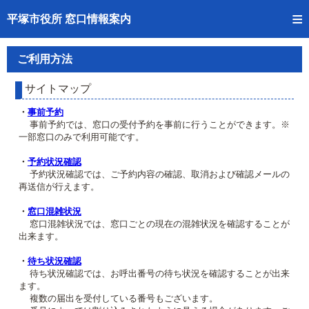
トップページへ
平塚市役所 窓口情報案内
ご利用方法
ご利用方法
事前予約
サイトマップ
予約状況確認
・
事前予約
事前予約では、窓口の受付予約を事前に行うことができます。※
一部窓口のみで利用可能です。
窓口混雑状況
・
予約状況確認
待ち状況確認
予約状況確認では、ご予約内容の確認、取消および確認メールの
再送信が行えます。
交付状況確認
・
窓口混雑状況
窓口混雑状況では、窓口ごとの現在の混雑状況を確認することが
混雑予想カレンダー
出来ます。
・
待ち状況確認
待ち状況確認では、お呼出番号の待ち状況を確認することが出来
ます。
複数の届出を受付している番号もございます。