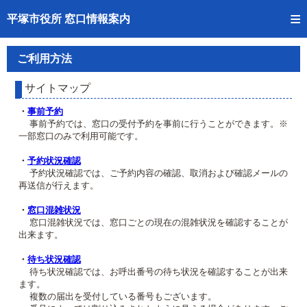
トップページへ
平塚市役所 窓口情報案内
ご利用方法
ご利用方法
事前予約
サイトマップ
予約状況確認
・
事前予約
事前予約では、窓口の受付予約を事前に行うことができます。※
一部窓口のみで利用可能です。
窓口混雑状況
・
予約状況確認
待ち状況確認
予約状況確認では、ご予約内容の確認、取消および確認メールの
再送信が行えます。
交付状況確認
・
窓口混雑状況
窓口混雑状況では、窓口ごとの現在の混雑状況を確認することが
混雑予想カレンダー
出来ます。
・
待ち状況確認
待ち状況確認では、お呼出番号の待ち状況を確認することが出来
ます。
複数の届出を受付している番号もございます。