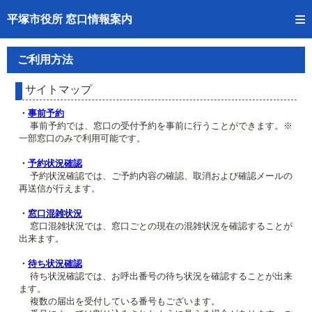
トップページへ
平塚市役所 窓口情報案内
ご利用方法
ご利用方法
事前予約
サイトマップ
予約状況確認
・
事前予約
事前予約では、窓口の受付予約を事前に行うことができます。※
一部窓口のみで利用可能です。
窓口混雑状況
・
予約状況確認
待ち状況確認
予約状況確認では、ご予約内容の確認、取消および確認メールの
再送信が行えます。
交付状況確認
・
窓口混雑状況
窓口混雑状況では、窓口ごとの現在の混雑状況を確認することが
混雑予想カレンダー
出来ます。
・
待ち状況確認
待ち状況確認では、お呼出番号の待ち状況を確認することが出来
ます。
複数の届出を受付している番号もございます。