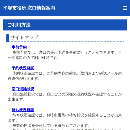
トップページへ
平塚市役所 窓口情報案内
ご利用方法
ご利用方法
事前予約
サイトマップ
予約状況確認
・
事前予約
事前予約では、窓口の受付予約を事前に行うことができます。※
一部窓口のみで利用可能です。
窓口混雑状況
・
予約状況確認
待ち状況確認
予約状況確認では、ご予約内容の確認、取消および確認メールの
再送信が行えます。
交付状況確認
・
窓口混雑状況
窓口混雑状況では、窓口ごとの現在の混雑状況を確認することが
混雑予想カレンダー
出来ます。
・
待ち状況確認
待ち状況確認では、お呼出番号の待ち状況を確認することが出来
ます。
複数の届出を受付している番号もございます。