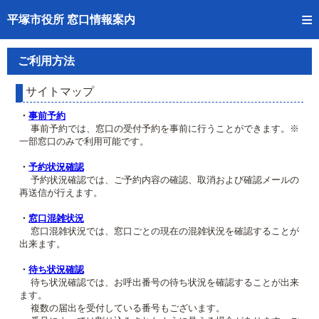
トップページへ
平塚市役所 窓口情報案内
ご利用方法
ご利用方法
事前予約
サイトマップ
予約状況確認
・
事前予約
事前予約では、窓口の受付予約を事前に行うことができます。※
一部窓口のみで利用可能です。
窓口混雑状況
・
予約状況確認
待ち状況確認
予約状況確認では、ご予約内容の確認、取消および確認メールの
再送信が行えます。
交付状況確認
・
窓口混雑状況
窓口混雑状況では、窓口ごとの現在の混雑状況を確認することが
混雑予想カレンダー
出来ます。
・
待ち状況確認
待ち状況確認では、お呼出番号の待ち状況を確認することが出来
ます。
複数の届出を受付している番号もございます。