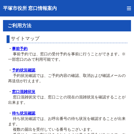
トップページへ
平塚市役所 窓口情報案内
ご利用方法
ご利用方法
事前予約
サイトマップ
予約状況確認
・
事前予約
事前予約では、窓口の受付予約を事前に行うことができます。※
一部窓口のみで利用可能です。
窓口混雑状況
・
予約状況確認
待ち状況確認
予約状況確認では、ご予約内容の確認、取消および確認メールの
再送信が行えます。
交付状況確認
・
窓口混雑状況
窓口混雑状況では、窓口ごとの現在の混雑状況を確認することが
混雑予想カレンダー
出来ます。
・
待ち状況確認
待ち状況確認では、お呼出番号の待ち状況を確認することが出来
ます。
複数の届出を受付している番号もございます。