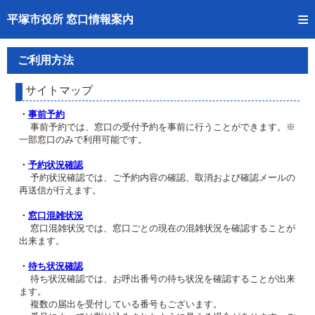
トップページへ
平塚市役所 窓口情報案内
ご利用方法
ご利用方法
事前予約
サイトマップ
予約状況確認
・
事前予約
事前予約では、窓口の受付予約を事前に行うことができます。※
一部窓口のみで利用可能です。
窓口混雑状況
・
予約状況確認
待ち状況確認
予約状況確認では、ご予約内容の確認、取消および確認メールの
再送信が行えます。
交付状況確認
・
窓口混雑状況
窓口混雑状況では、窓口ごとの現在の混雑状況を確認することが
混雑予想カレンダー
出来ます。
・
待ち状況確認
待ち状況確認では、お呼出番号の待ち状況を確認することが出来
ます。
複数の届出を受付している番号もございます。