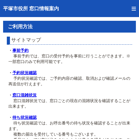
トップページへ
平塚市役所 窓口情報案内
ご利用方法
ご利用方法
事前予約
サイトマップ
予約状況確認
・
事前予約
事前予約では、窓口の受付予約を事前に行うことができます。※
一部窓口のみで利用可能です。
窓口混雑状況
・
予約状況確認
待ち状況確認
予約状況確認では、ご予約内容の確認、取消および確認メールの
再送信が行えます。
交付状況確認
・
窓口混雑状況
窓口混雑状況では、窓口ごとの現在の混雑状況を確認することが
混雑予想カレンダー
出来ます。
・
待ち状況確認
待ち状況確認では、お呼出番号の待ち状況を確認することが出来
ます。
複数の届出を受付している番号もございます。