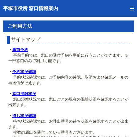
トップページへ
平塚市役所 窓口情報案内
ご利用方法
ご利用方法
事前予約
サイトマップ
予約状況確認
・
事前予約
事前予約では、窓口の受付予約を事前に行うことができます。※
一部窓口のみで利用可能です。
窓口混雑状況
・
予約状況確認
待ち状況確認
予約状況確認では、ご予約内容の確認、取消および確認メールの
再送信が行えます。
交付状況確認
・
窓口混雑状況
窓口混雑状況では、窓口ごとの現在の混雑状況を確認することが
混雑予想カレンダー
出来ます。
・
待ち状況確認
待ち状況確認では、お呼出番号の待ち状況を確認することが出来
ます。
複数の届出を受付している番号もございます。