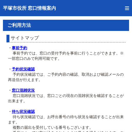
トップページへ
平塚市役所 窓口情報案内
ご利用方法
ご利用方法
事前予約
サイトマップ
予約状況確認
・
事前予約
事前予約では、窓口の受付予約を事前に行うことができます。※
一部窓口のみで利用可能です。
窓口混雑状況
・
予約状況確認
待ち状況確認
予約状況確認では、ご予約内容の確認、取消および確認メールの
再送信が行えます。
交付状況確認
・
窓口混雑状況
窓口混雑状況では、窓口ごとの現在の混雑状況を確認することが
混雑予想カレンダー
出来ます。
・
待ち状況確認
待ち状況確認では、お呼出番号の待ち状況を確認することが出来
ます。
複数の届出を受付している番号もございます。