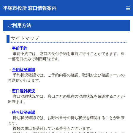
トップページへ
平塚市役所 窓口情報案内
ご利用方法
ご利用方法
事前予約
サイトマップ
予約状況確認
・
事前予約
事前予約では、窓口の受付予約を事前に行うことができます。※
一部窓口のみで利用可能です。
窓口混雑状況
・
予約状況確認
待ち状況確認
予約状況確認では、ご予約内容の確認、取消および確認メールの
再送信が行えます。
交付状況確認
・
窓口混雑状況
窓口混雑状況では、窓口ごとの現在の混雑状況を確認することが
混雑予想カレンダー
出来ます。
・
待ち状況確認
待ち状況確認では、お呼出番号の待ち状況を確認することが出来
ます。
複数の届出を受付している番号もございます。