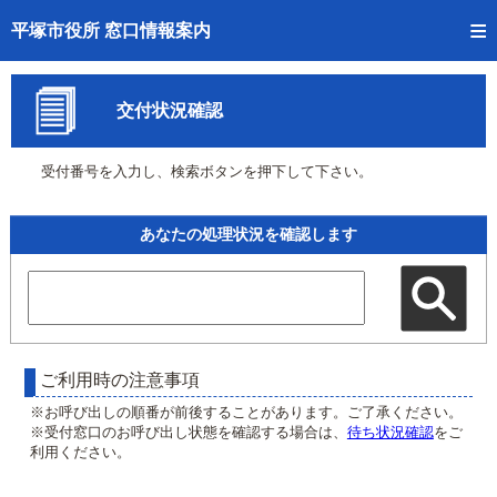
トップページへ
平塚市役所 窓口情報案内
ご利用方法
交付状況確認
事前予約
受付番号を入力し、検索ボタンを押下して下さい。
予約状況確認
窓口混雑状況
あなたの処理状況を確認します
待ち状況確認
交付状況確認
混雑予想カレンダー
ご利用時の注意事項
※お呼び出しの順番が前後することがあります。ご了承ください。
※受付窓口のお呼び出し状態を確認する場合は、
待ち状況確認
をご
利用ください。