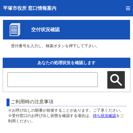
トップページへ
平塚市役所 窓口情報案内
ご利用方法
交付状況確認
事前予約
受付番号を入力し、検索ボタンを押下して下さい。
予約状況確認
窓口混雑状況
あなたの処理状況を確認します
待ち状況確認
交付状況確認
混雑予想カレンダー
ご利用時の注意事項
※お呼び出しの順番が前後することがあります。ご了承ください。
※受付窓口のお呼び出し状態を確認する場合は、
待ち状況確認
をご
利用ください。