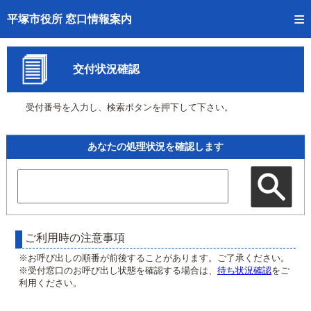
トップページへ
平塚市役所 窓口情報案内
ご利用方法
交付状況確認
事前予約
受付番号を入力し、検索ボタンを押下して下さい。
予約状況確認
窓口混雑状況
あなたの処理状況を確認します
待ち状況確認
交付状況確認
混雑予想カレンダー
ご利用時の注意事項
※お呼び出しの順番が前後することがあります。ご了承ください。
※受付窓口のお呼び出し状態を確認する場合は、
待ち状況確認
をご
利用ください。