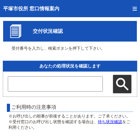
トップページへ
平塚市役所 窓口情報案内
ご利用方法
交付状況確認
事前予約
受付番号を入力し、検索ボタンを押下して下さい。
予約状況確認
窓口混雑状況
あなたの処理状況を確認します
待ち状況確認
交付状況確認
混雑予想カレンダー
ご利用時の注意事項
※お呼び出しの順番が前後することがあります。ご了承ください。
※受付窓口のお呼び出し状態を確認する場合は、
待ち状況確認
をご
利用ください。