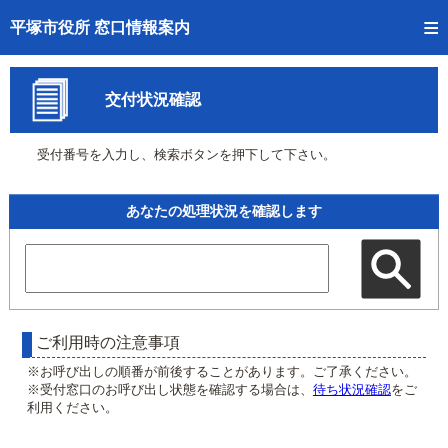
トップページへ
平塚市役所 窓口情報案内
ご利用方法
交付状況確認
事前予約
受付番号を入力し、検索ボタンを押下して下さい。
予約状況確認
窓口混雑状況
あなたの処理状況を確認します
待ち状況確認
交付状況確認
混雑予想カレンダー
ご利用時の注意事項
※お呼び出しの順番が前後することがあります。ご了承ください。
※受付窓口のお呼び出し状態を確認する場合は、
待ち状況確認
をご
利用ください。